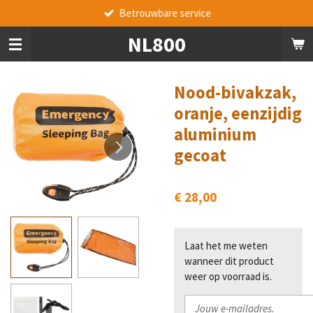
Betrouwbare service
Ga
direct
NL800
naar
de
hoofdinhoud
Nood-bivakzak,
oranje, eenzijdig
aluminium
gecoat
€ 28,00
Laat het me weten
wanneer dit product
weer op voorraad is.