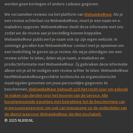
worden geen kortingen of andere cadeaus gegeven.
We verzamelen reviews via het platform van
WebwinkelKeur
. Als je
een review achterlaat via WebwinkelKeur, moet je een naam en e-
mailadres opgeven. WebwinkelKeur deelt deze informatie met ons
zodat we de review aan je bestelling kunnen koppelen.
WebwinkelKeur publiceert je naam ook op zijn eigen website. In
sommige gevallen kan WebwinkelKeur contact met je opnemen om
een toelichting te geven op je review. Als wij je uitnodigen om een
review achter te laten, delen wij je naam, e-mailadres en
productinformatie met WebwinkelKeur. Zij gebruiken deze informatie
alleen om je uit te nodigen een review achter te laten. WebwinkelKeur
heeftWebwinkelKeurgeschikte technische en organisatorische
maatregelen genomen om jouw persoonlijke gegevens te
beschermen
. WebwinkelKeur behoudt zich het recht voor om gebruik
te maken van derden voor het leveren van de service. Alle
bovengenoemde garanties met betrekking tot de bescherming van
je persoonsgegevens zijn ook van toepassing op de onderdelen van
de dienst waarvoor WebwinkelKeur derden inschakelt.
© 2025 NL800.NL