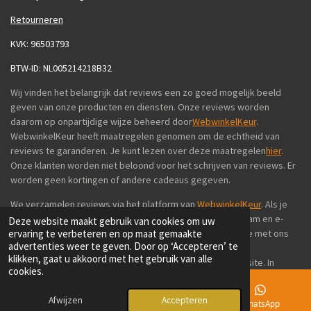
Retourneren
KVK: 96503793
BTW-ID: NL005214218B32
Wij vinden het belangrijk dat reviews een zo goed mogelijk beeld
geven van onze producten en diensten. Onze reviews worden
daarom op onpartijdige wijze beheerd door
WebwinkelKeur
.
WebwinkelKeur heeft maatregelen genomen om de echtheid van
reviews te garanderen. Je kunt lezen over deze maatregelen
hier
.
Onze klanten worden niet beloond voor het schrijven van reviews. Er
worden geen kortingen of andere cadeaus gegeven.
We verzamelen reviews via het platform van
WebwinkelKeur
. Als je
een review achterlaat via WebwinkelKeur, moet je een naam en e-
Deze website maakt gebruik van cookies om uw
ervaring te verbeteren en op maat gemaakte
mailadres opgeven. WebwinkelKeur deelt deze informatie met ons
advertenties weer te geven. Door op ‘Accepteren’ te
zodat we de review aan je bestelling kunnen koppelen.
klikken, gaat u akkoord met het gebruik van alle
WebwinkelKeur publiceert je naam ook op zijn eigen website. In
cookies.
sommige gevallen kan WebwinkelKeur contact met je opnemen om
een toelichting te geven op je review. Als wij je uitnodigen om een
Afwijzen
Accepteren
E-mailadres
Telefoonnummer
WhatsApp
review achter te laten, delen wij je naam, e-mailadres en