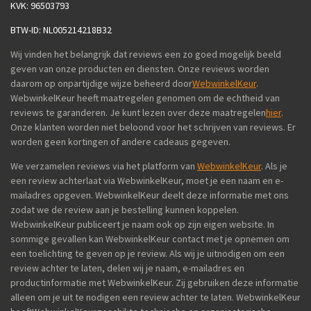
KVK: 96503793
BTW-ID: NL005214218B32
Wij vinden het belangrijk dat reviews een zo goed mogelijk beeld
geven van onze producten en diensten. Onze reviews worden
daarom op onpartijdige wijze beheerd door
WebwinkelKeur
.
WebwinkelKeur heeft maatregelen genomen om de echtheid van
reviews te garanderen. Je kunt lezen over deze maatregelen
hier
.
Onze klanten worden niet beloond voor het schrijven van reviews. Er
worden geen kortingen of andere cadeaus gegeven.
We verzamelen reviews via het platform van
WebwinkelKeur
. Als je
een review achterlaat via WebwinkelKeur, moet je een naam en e-
mailadres opgeven. WebwinkelKeur deelt deze informatie met ons
zodat we de review aan je bestelling kunnen koppelen.
WebwinkelKeur publiceert je naam ook op zijn eigen website. In
sommige gevallen kan WebwinkelKeur contact met je opnemen om
een toelichting te geven op je review. Als wij je uitnodigen om een
review achter te laten, delen wij je naam, e-mailadres en
productinformatie met WebwinkelKeur. Zij gebruiken deze informatie
alleen om je uit te nodigen een review achter te laten. WebwinkelKeur