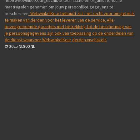
heeftWebwinkelKeurgeschikte technische en organisatorische
maatregelen genomen om jouw persoonlijke gegevens te
beschermen
. WebwinkelKeur behoudt zich het recht voor om gebruik
te maken van derden voor het leveren van de service. Alle
bovengenoemde garanties met betrekking tot de bescherming van
je persoonsgegevens zijn ook van toepassing op de onderdelen van
de dienst waarvoor WebwinkelKeur derden inschakelt.
© 2025 NL800.NL