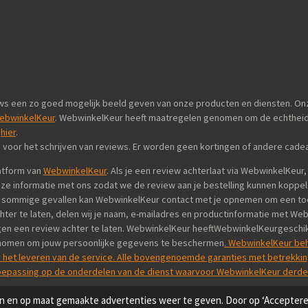
views een zo goed mogelijk beeld geven van onze producten en diensten. 
ebwinkelKeur
. WebwinkelKeur heeft maatregelen genomen om de echtheid 
n
hier
.
 voor het schrijven van reviews. Er worden geen kortingen of andere cad
atform van
WebwinkelKeur
. Als je een review achterlaat via WebwinkelKeur
e informatie met ons zodat we de review aan je bestelling kunnen koppel
n sommige gevallen kan WebwinkelKeur contact met je opnemen om een toel
chter te laten, delen wij je naam, e-mailadres en productinformatie met We
digen een review achter te laten. WebwinkelKeur heeftWebwinkelKeurgeschi
enomen om jouw persoonlijke gegevens te beschermen
. WebwinkelKeur beh
 het leveren van de service. Alle bovengenoemde garanties met betrekkin
oepassing op de onderdelen van de dienst waarvoor WebwinkelKeur derden
 en op maat gemaakte advertenties weer te geven. Door op ‘Accepteren’