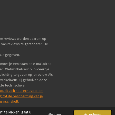
Onze reviews worden daarom op
van reviews te garanderen. Je
eaus gegeven.
, moet je een naam en e-mailadres
en. WebwinkelKeur publiceert je
ichting te geven op je review. Als
bwinkelKeur. Zij gebruiken deze
kte technische en
oudt zich het recht voor om
g tot de bescherming van je
 inschakelt.
 te klikken, gaat u
Afwijzen
Accepteren