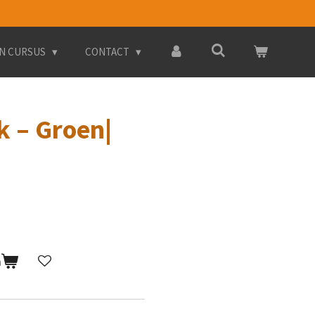
.N CURSUS
CONTACT
k – Groen|
n