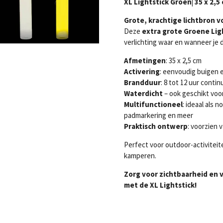
XL Lightstick Groen| 35 x 2,5
Grote, krachtige lichtbron v
Deze
extra grote Groene Lig
verlichting waar en wanneer je d
Afmetingen
: 35 x 2,5 cm
Activering
: eenvoudig buigen
Brandduur
: 8 tot 12 uur contin
Waterdicht
– ook geschikt voo
Multifunctioneel
: ideaal als n
padmarkering en meer
Praktisch ontwerp
: voorzien 
Perfect voor outdoor-activiteit
kamperen.
Zorg voor zichtbaarheid en v
met de XL Lightstick!