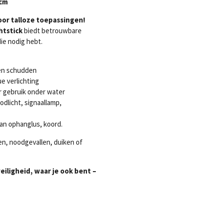
 cm
oor talloze toepassingen!
htstick
biedt betrouwbare
ie nodig hebt.
 en schudden
ue verlichting
r gebruik onder water
oodlicht, signaallamp,
van ophanglus, koord.
en, noodgevallen, duiken of
eiligheid, waar je ook bent –