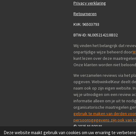
Privacy verklaring
Retourneren
KVK: 96503793
BTW-ID: NL005214218B32
Wij vinden het belangrijk dat re
onpartijdige wijze beheerd door
W
kunt lezen over deze maatregele
Onze klanten worden niet beloond
We verzamelen reviews via het pl
opgeven. WebwinkelKeur deelt dez
naam ook op zijn eigen website. I
wij je uitnodigen om een review a
informatie alleen om je uit te no
organisatorische maatregelen g
gebruik te maken van derden voor
persoonsgegevens zijn ook van t
© 2025 NL800.NL
Deze website maakt gebruik van cookies om uw ervaring te verbeteren