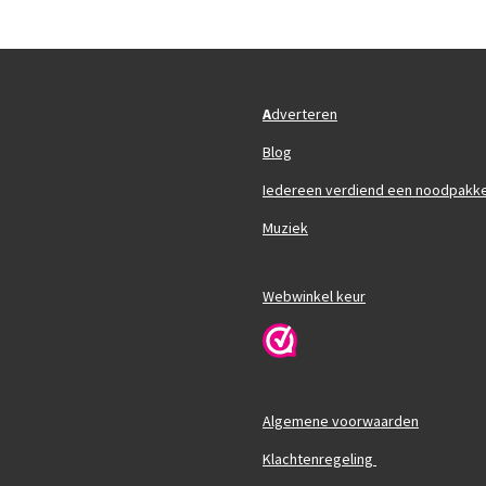
A
dverteren
Blog
Iedereen verdiend een noodpakk
Muziek
Webwinkel keur
Algemene voorwaarden
Klachtenregeling