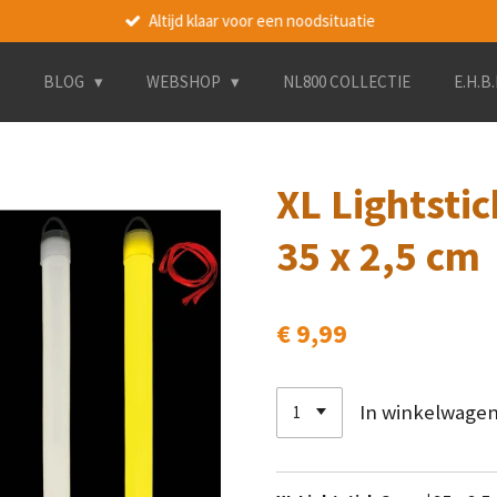
Altijd klaar voor een noodsituatie
BLOG
WEBSHOP
NL800 COLLECTIE
E.H.B
XL Lightstic
35 x 2,5 cm
€ 9,99
In winkelwage