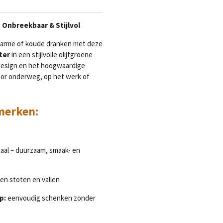
| Onbreekbaar & Stijlvol
 warme of koude dranken met deze
ter
in een stijlvolle olijfgroene
 design en het hoogwaardige
voor onderweg, op het werk of
merken:
taal – duurzaam, smaak- en
n stoten en vallen
p:
eenvoudig schenken zonder