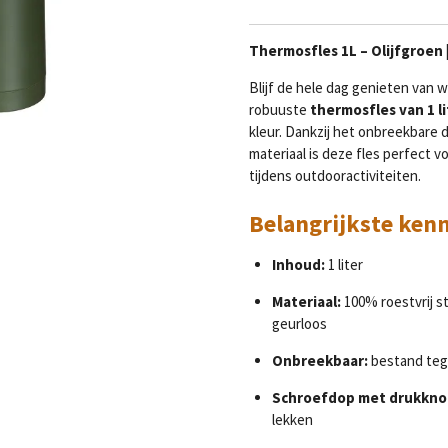
Thermosfles 1L – Olijfgroen 
Blijf de hele dag genieten van
robuuste
thermosfles van 1 li
kleur. Dankzij het onbreekbare
materiaal is deze fles perfect 
tijdens outdooractiviteiten.
Belangrijkste ken
Inhoud:
1 liter
Materiaal:
100% roestvrij s
geurloos
Onbreekbaar:
bestand tege
Schroefdop met drukkno
lekken