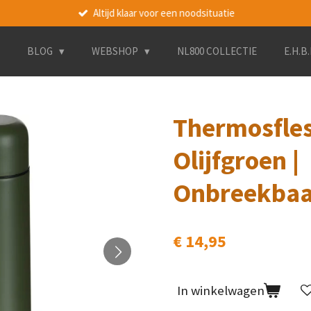
Altijd klaar voor een noodsituatie
BLOG
WEBSHOP
NL800 COLLECTIE
E.H.B
Thermosfles
Olijfgroen |
Onbreekbaar
€ 14,95
In winkelwagen