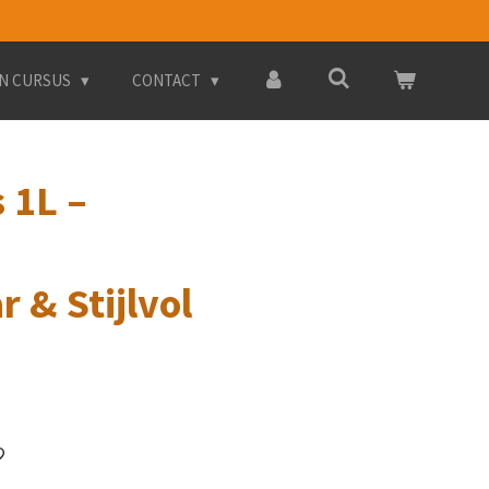
.N CURSUS
CONTACT
 1L –
 & Stijlvol