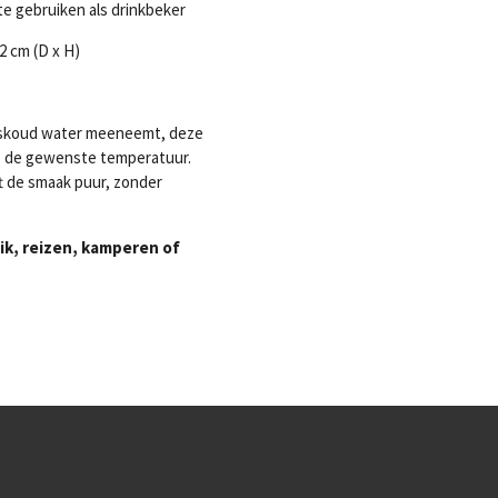
e gebruiken als drinkbeker
32 cm (D x H)
 ijskoud water meeneemt, deze
p de gewenste temperatuur.
ft de smaak puur, zonder
ik, reizen, kamperen of