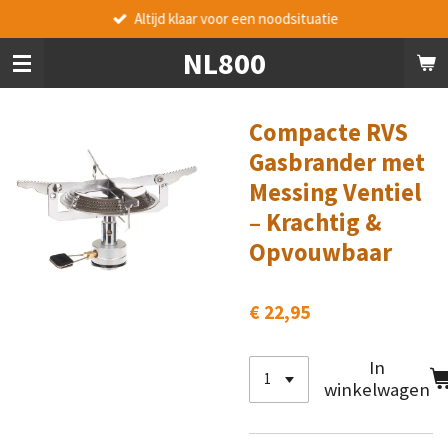
Altijd klaar voor een noodsituatie
Ga
direct
NL800
naar
de
hoofdinhoud
Compacte RVS
Gasbrander met
Messing Ventiel
– Krachtig &
Opvouwbaar
€ 22,95
In
winkelwagen