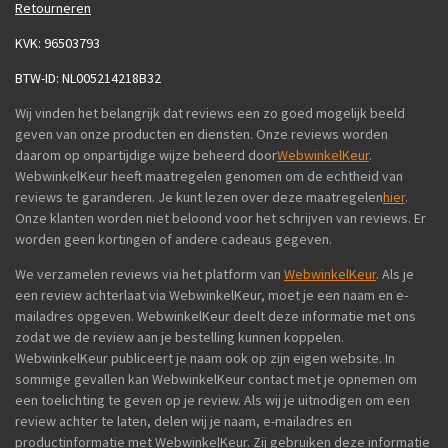
Retourneren
KVK: 96503793
BTW-ID: NL005214218B32
Wij vinden het belangrijk dat reviews een zo goed mogelijk beeld
geven van onze producten en diensten. Onze reviews worden
daarom op onpartijdige wijze beheerd door
WebwinkelKeur
.
WebwinkelKeur heeft maatregelen genomen om de echtheid van
reviews te garanderen. Je kunt lezen over deze maatregelen
hier
.
Onze klanten worden niet beloond voor het schrijven van reviews. Er
worden geen kortingen of andere cadeaus gegeven.
We verzamelen reviews via het platform van
WebwinkelKeur
. Als je
een review achterlaat via WebwinkelKeur, moet je een naam en e-
mailadres opgeven. WebwinkelKeur deelt deze informatie met ons
zodat we de review aan je bestelling kunnen koppelen.
WebwinkelKeur publiceert je naam ook op zijn eigen website. In
sommige gevallen kan WebwinkelKeur contact met je opnemen om
een toelichting te geven op je review. Als wij je uitnodigen om een
review achter te laten, delen wij je naam, e-mailadres en
productinformatie met WebwinkelKeur. Zij gebruiken deze informatie