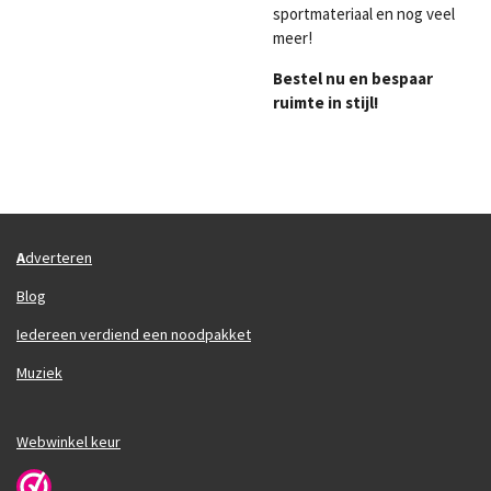
sportmateriaal en nog veel
meer!
Bestel nu en bespaar
ruimte in stijl!
A
dverteren
Blog
Iedereen verdiend een noodpakket
Muziek
Webwinkel keur