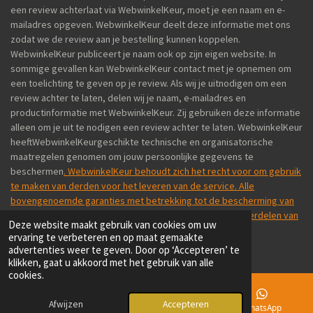
een review achterlaat via WebwinkelKeur, moet je een naam en e-
mailadres opgeven. WebwinkelKeur deelt deze informatie met ons
zodat we de review aan je bestelling kunnen koppelen.
WebwinkelKeur publiceert je naam ook op zijn eigen website. In
sommige gevallen kan WebwinkelKeur contact met je opnemen om
een toelichting te geven op je review. Als wij je uitnodigen om een
review achter te laten, delen wij je naam, e-mailadres en
productinformatie met WebwinkelKeur. Zij gebruiken deze informatie
alleen om je uit te nodigen een review achter te laten. WebwinkelKeur
heeftWebwinkelKeurgeschikte technische en organisatorische
maatregelen genomen om jouw persoonlijke gegevens te
beschermen
. WebwinkelKeur behoudt zich het recht voor om gebruik
te maken van derden voor het leveren van de service. Alle
bovengenoemde garanties met betrekking tot de bescherming van
je persoonsgegevens zijn ook van toepassing op de onderdelen van
Deze website maakt gebruik van cookies om uw
de dienst waarvoor WebwinkelKeur derden inschakelt.
ervaring te verbeteren en op maat gemaakte
© 2025 NL800.NL
advertenties weer te geven. Door op ‘Accepteren’ te
klikken, gaat u akkoord met het gebruik van alle
cookies.
Afwijzen
Accepteren
E-mailadres
Telefoonnummer
WhatsApp