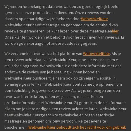
Wij vinden het belangrijk dat reviews een zo goed mogelijk beeld
geven van onze producten en diensten. Onze reviews worden
daarom op onpartijdige wijze beheerd door
WebwinkelKeur
.
WebwinkelKeur heeft maatregelen genomen om de echtheid van
reviews te garanderen. Je kunt lezen over deze maatregelen
hier
.
Onze klanten worden niet beloond voor het schrijven van reviews. Er
worden geen kortingen of andere cadeaus gegeven.
We verzamelen reviews via het platform van
WebwinkelKeur
. Als je
een review achterlaat via WebwinkelKeur, moet je een naam en e-
mailadres opgeven. WebwinkelKeur deelt deze informatie met ons
zodat we de review aan je bestelling kunnen koppelen.
WebwinkelKeur publiceert je naam ook op zijn eigen website. In
sommige gevallen kan WebwinkelKeur contact met je opnemen om
een toelichting te geven op je review. Als wij je uitnodigen om een
review achter te laten, delen wij je naam, e-mailadres en
productinformatie met WebwinkelKeur. Zij gebruiken deze informatie
alleen om je uit te nodigen een review achter te laten. WebwinkelKeur
heeftWebwinkelKeurgeschikte technische en organisatorische
maatregelen genomen om jouw persoonlijke gegevens te
beschermen
. WebwinkelKeur behoudt zich het recht voor om gebruik