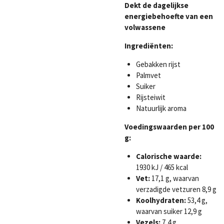
Dekt de dagelijkse
energiebehoefte van een
volwassene
Ingrediënten:
Gebakken rijst
Palmvet
Suiker
Rijsteiwit
Natuurlijk aroma
Voedingswaarden per 100
g:
Calorische waarde:
1930 kJ / 465 kcal
Vet:
17,1 g, waarvan
verzadigde vetzuren 8,9 g
Koolhydraten:
53,4 g,
waarvan suiker 12,9 g
Vezels:
7,4 g