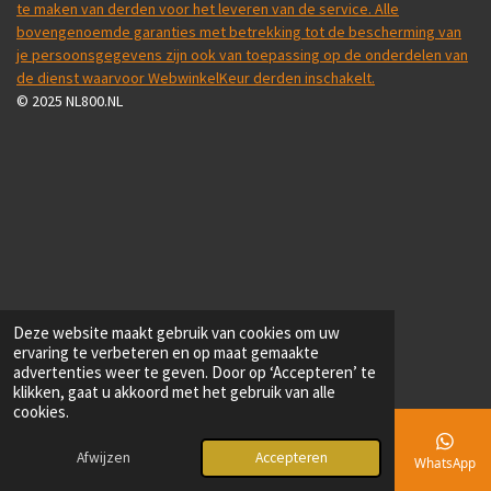
te maken van derden voor het leveren van de service. Alle
bovengenoemde garanties met betrekking tot de bescherming van
je persoonsgegevens zijn ook van toepassing op de onderdelen van
de dienst waarvoor WebwinkelKeur derden inschakelt.
© 2025 NL800.NL
Deze website maakt gebruik van cookies om uw
ervaring te verbeteren en op maat gemaakte
advertenties weer te geven. Door op ‘Accepteren’ te
klikken, gaat u akkoord met het gebruik van alle
cookies.
Afwijzen
Accepteren
E-mailadres
Telefoonnummer
WhatsApp