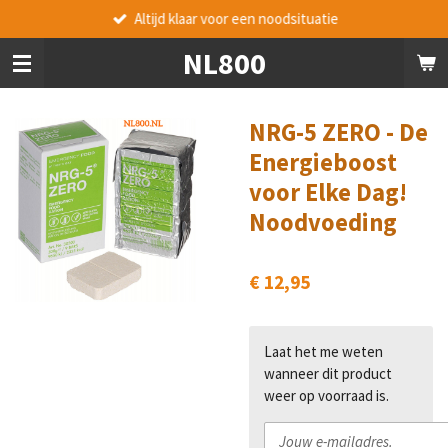
Altijd klaar voor een noodsituatie
Ga
direct
NL800
naar
de
hoofdinhoud
NRG-5 ZERO - De
Energieboost
voor Elke Dag!
Noodvoeding
€ 12,95
Laat het me weten
wanneer dit product
weer op voorraad is.