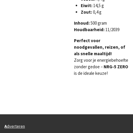
Eiwit:
14,5 g
Zout:
0,4 g
Inhoud:
500 gram
Houdbaarheid:
11/2039
Perfect voor
noodgevallen, reizen, of
als snelle maaltijd!
Zorg voor je energiebehoefte
zonder gedoe –
NRG-5 ZERO
is de ideale keuze!
A
dverteren