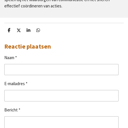
effectief coördineren van acties.
D
D
S
D
e
e
h
e
l
e
a
l
e
l
r
e
Reactie plaatsen
n
e
n
Naam *
E-mailadres *
Bericht *