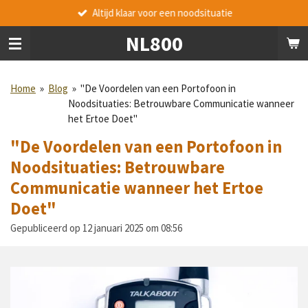
Altijd klaar voor een noodsituatie
Ga
direct
NL800
naar
de
hoofdinhoud
Home
»
Blog
»
"De Voordelen van een Portofoon in
Noodsituaties: Betrouwbare Communicatie wanneer
het Ertoe Doet"
"De Voordelen van een Portofoon in
Noodsituaties: Betrouwbare
Communicatie wanneer het Ertoe
Doet"
Gepubliceerd op 12 januari 2025 om 08:56