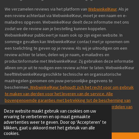
We verzamelen reviews via het platform van
WebwinkelKeur
. Als je
een review achterlaat via WebwinkelKeur, moet je een naam en e-
mailadres opgeven. WebwinkelKeur deelt deze informatie met ons
zodat we de review aan je bestelling kunnen koppelen.
WebwinkelKeur publiceert je naam ook op zijn eigen website. In
sommige gevallen kan WebwinkelKeur contact met je opnemen om
een toelichting te geven op je review. Als wij je uitnodigen om een
review achter te laten, delen wij je naam, e-mailadres en
productinformatie met WebwinkelKeur. Zij gebruiken deze informatie
alleen om je uit te nodigen een review achter te laten. WebwinkelKeur
heeftWebwinkelKeurgeschikte technische en organisatorische
maatregelen genomen om jouw persoonlijke gegevens te
beschermen
. WebwinkelKeur behoudt zich het recht voor om gebruik
te maken van derden voor het leveren van de service. Alle
bovengenoemde garanties met betrekking tot de bescherming van
je persoonsgegevens zijn ook van toepassing op de onderdelen van
Deze website maakt gebruik van cookies om uw
de dienst waarvoor WebwinkelKeur derden inschakelt.
ervaring te verbeteren en op maat gemaakte
© 2025 NL800.NL
advertenties weer te geven. Door op ‘Accepteren’ te
klikken, gaat u akkoord met het gebruik van alle
cookies.