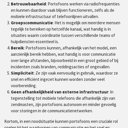
Betrouwbaarheid
: Portofoons werken via radiofrequenties
en kunnen daardoor vaak blijven functioneren, zelfs als de
mobiele infrastructuur of telefoonlijnen uitvallen.
Groepscommunicatie
: Het is mogelijk om meerdere mensen
tegelijk te bereiken op hetzelfde kanaal, wat handig is in
situaties waarin coördinatie tussen verschillende teams of
hulpdiensten essentieel is.
Bereik
: Portofoons kunnen, afhankelijk van het model, een
aanzienlijk bereik hebben, wat handig is voor communicatie
over lange afstanden, bijvoorbeeld in een groot gebied of bij
incidenten zoals branden, reddingsacties of ongevallen.
Simpliciteit
: Ze zijn vaak eenvoudig in gebruik, waardoor ze
snel en efficiënt ingezet kunnen worden zonder veel
voorbereiding.
Geen afhankelijkheid van externe infrastructuur
: In
tegenstelling tot mobiele telefoons die afhankelijk zijn van
zendmasten, zijn portofoons autonoom en minder gevoelig
voor storingen in de communicatienetwerken.
Kortom, in een noodsituatie kunnen portofoons een cruciale rol
spelen bij het waarborgen van communicatie en het snel en