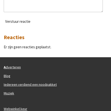
Verstuur reactie
Reacties
Er zijn geen reacties geplaatst.
A
dverteren
Blog
Iedereen verdiend een noodpakket
Muziek
Webwinkel keur